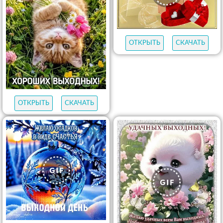
ОТКРЫТЬ
СКАЧАТЬ
ОТКРЫТЬ
СКАЧАТЬ