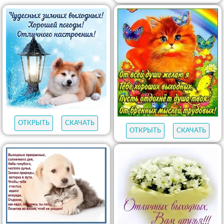
ОТКРЫТЬ
СКАЧАТЬ
ОТКРЫТЬ
СКАЧАТЬ