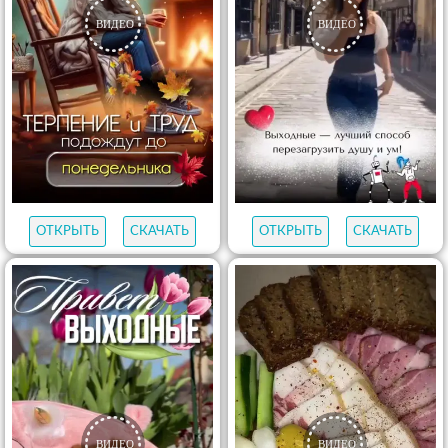
ОТКРЫТЬ
СКАЧАТЬ
ОТКРЫТЬ
СКАЧАТЬ