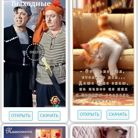
ОТКРЫТЬ
СКАЧАТЬ
ОТКРЫТЬ
СКАЧАТЬ