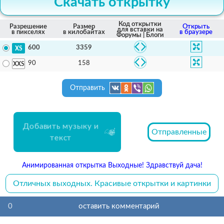
Скачать открытку
Код открытки
Разрешение
Размер
Открыть
для вставки на
в пикселях
в килобайтах
в браузере
Форумы | Блоги
3359
600
158
90
Отправить
Добавить музыку и
Отправленные
текст
Анимированная открытка Выходные! Здравствуй дача!
Отличных выходных. Красивые открытки и картинки
0
оставить комментарий