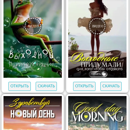
ОТКРЫТЬ
СКАЧАТЬ
ОТКРЫТЬ
СКАЧАТЬ