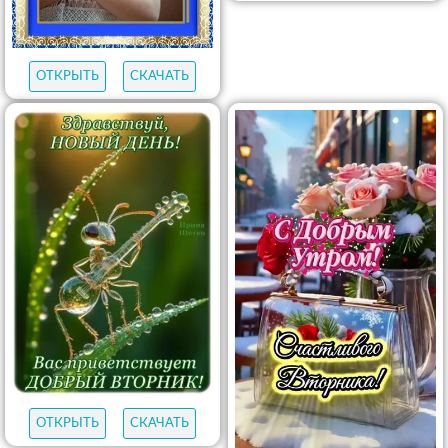
ОТКРЫТЬ
СКАЧАТЬ
ОТКРЫТЬ
СКАЧАТЬ