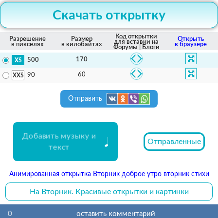
Скачать открытку
Код открытки
Разрешение
Размер
Открыть
для вставки на
в пикселях
в килобайтах
в браузере
Форумы | Блоги
170
500
60
90
Отправить
Добавить музыку и
Отправленные
текст
Анимированная открытка Вторник доброе утро вторник стихи
На Вторник. Красивые открытки и картинки
0
оставить комментарий