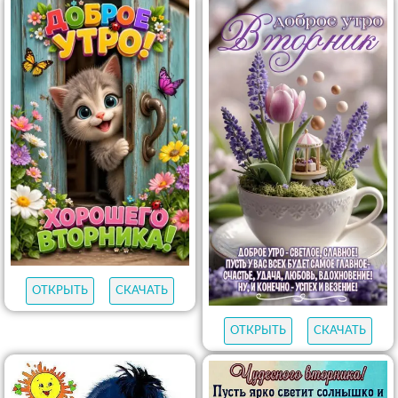
ОТКРЫТЬ
СКАЧАТЬ
ОТКРЫТЬ
СКАЧАТЬ