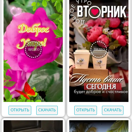
ОТКРЫТЬ
СКАЧАТЬ
ОТКРЫТЬ
СКАЧАТЬ