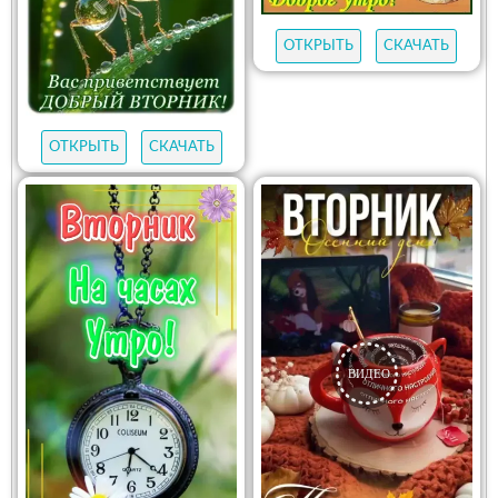
ОТКРЫТЬ
СКАЧАТЬ
ОТКРЫТЬ
СКАЧАТЬ