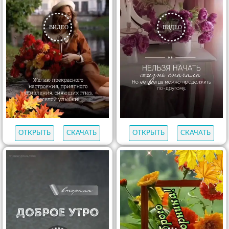
ОТКРЫТЬ
СКАЧАТЬ
ОТКРЫТЬ
СКАЧАТЬ