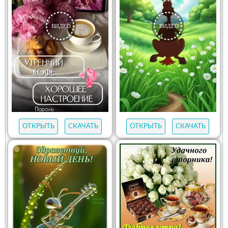
ОТКРЫТЬ
СКАЧАТЬ
ОТКРЫТЬ
СКАЧАТЬ