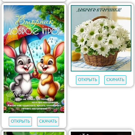
ОТКРЫТЬ
СКАЧАТЬ
ОТКРЫТЬ
СКАЧАТЬ