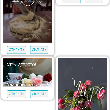
ОТКРЫТЬ
СКАЧАТЬ
ОТКРЫТЬ
СКАЧАТЬ