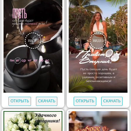
ОТКРЫТЬ
СКАЧАТЬ
ОТКРЫТЬ
СКАЧАТЬ