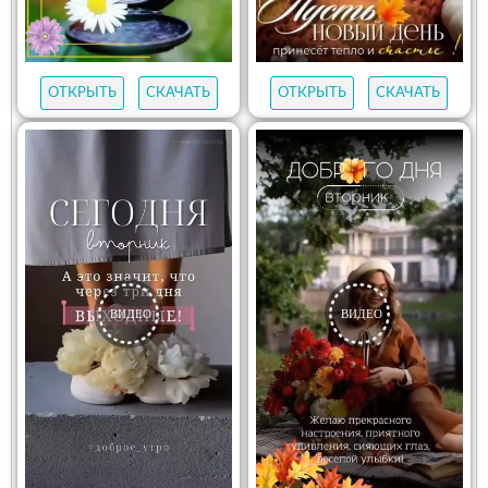
ОТКРЫТЬ
СКАЧАТЬ
ОТКРЫТЬ
СКАЧАТЬ