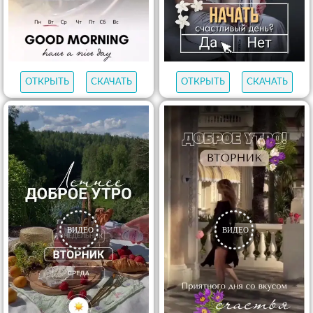
ОТКРЫТЬ
СКАЧАТЬ
ОТКРЫТЬ
СКАЧАТЬ