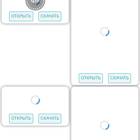
ОТКРЫТЬ
СКАЧАТЬ
ОТКРЫТЬ
СКАЧАТЬ