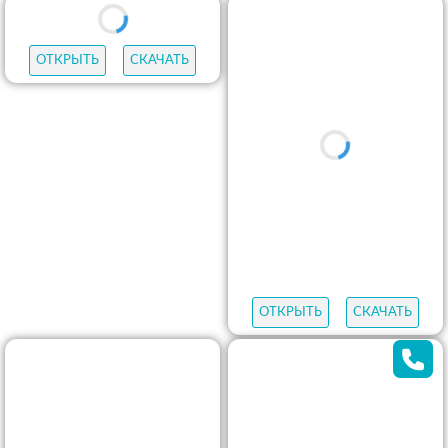
АНИМИРОВАННАЯ ОТКРЫТКА ВОТ И ОСЕНЬ ДЕРЕВЬЕВ
С ПЕРВЫМ ДНЕМ ОСЕНИ. КРАСИВЫЕ ОТКРЫТКИ И КАРТИНКИ -
ПОЗДРАВИТЬ. СКАЧАТЬ БЕСПЛАТНО.
С Первым Днем Осени. Красивые открытки и
картинки
180
ОТКРЫТОК
ЛУЧШЕЕ В КАТЕГОРИИ
ОТКРЫТКИ
ГИФЫ
НОВЫЕ
АУДИО-ПОЗДРАВЛЕНИЯ
Copyright
©
2016-2026 kartinki-life.ru
–
Красивые, прикольные и