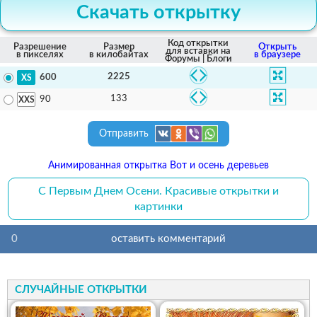
Скачать открытку
Код открытки
Разрешение
Размер
Открыть
для вставки на
в пикселях
в килобайтах
в браузере
Форумы | Блоги
2225
600
133
90
Отправить
Анимированная открытка Вот и осень деревьев
С Первым Днем Осени. Красивые открытки и
картинки
0
оставить комментарий
СЛУЧАЙНЫЕ ОТКРЫТКИ