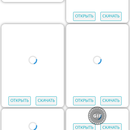
ОТКРЫТЬ
СКАЧАТЬ
ОТКРЫТЬ
СКАЧАТЬ