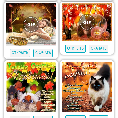
ОТКРЫТЬ
СКАЧАТЬ
ОТКРЫТЬ
СКАЧАТЬ