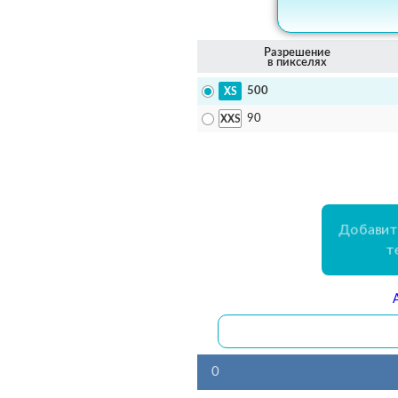
Разрешение
в пикселях
500
90
Добавит
т
0