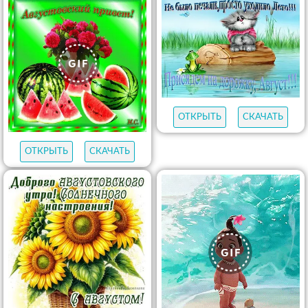
ОТКРЫТЬ
СКАЧАТЬ
ОТКРЫТЬ
СКАЧАТЬ