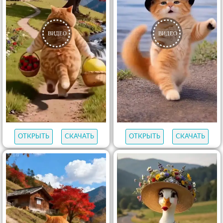
ОТКРЫТЬ
СКАЧАТЬ
ОТКРЫТЬ
СКАЧАТЬ