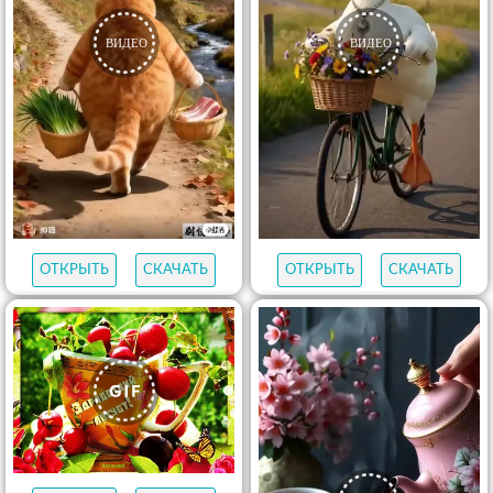
ОТКРЫТЬ
СКАЧАТЬ
ОТКРЫТЬ
СКАЧАТЬ