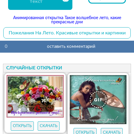
текст
Анимированная открытка Такое волшебное лето, какие
прекрасные дни
Пожелания На Лето. Красивые открытки и картинки
0
оставить комментарий
СЛУЧАЙНЫЕ ОТКРЫТКИ
ОТКРЫТЬ
СКАЧАТЬ
ОТКРЫТЬ
СКАЧАТЬ