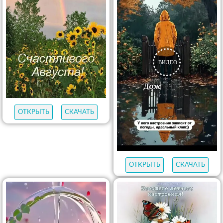
ОТКРЫТЬ
СКАЧАТЬ
ОТКРЫТЬ
СКАЧАТЬ