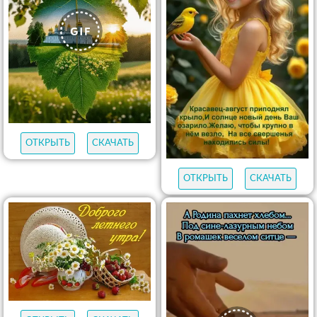
ОТКРЫТЬ
СКАЧАТЬ
ОТКРЫТЬ
СКАЧАТЬ