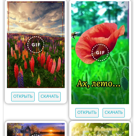
ОТКРЫТЬ
СКАЧАТЬ
ОТКРЫТЬ
СКАЧАТЬ