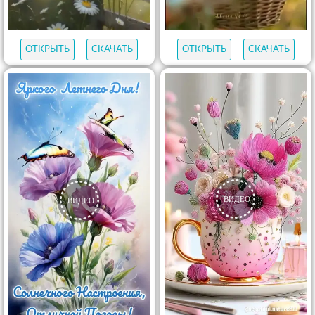
ОТКРЫТЬ
СКАЧАТЬ
ОТКРЫТЬ
СКАЧАТЬ