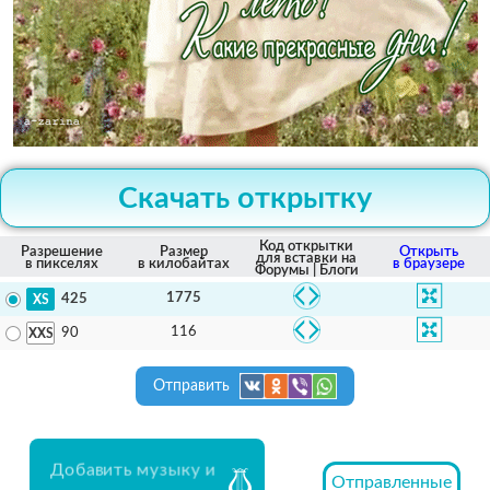
Скачать открытку
Код открытки
Разрешение
Размер
Открыть
для вставки на
в пикселях
в килобайтах
в браузере
Форумы | Блоги
1775
425
116
90
Отправить
Добавить музыку и
Отправленные