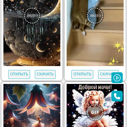
ОТКРЫТЬ
СКАЧАТЬ
ОТКРЫТЬ
СКАЧАТЬ