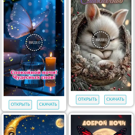
ОТКРЫТЬ
СКАЧАТЬ
ОТКРЫТЬ
СКАЧАТЬ