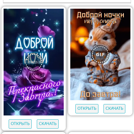
ОТКРЫТЬ
СКАЧАТЬ
ОТКРЫТЬ
СКАЧАТЬ