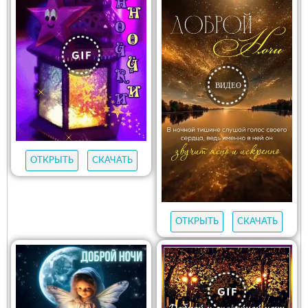
ОТКРЫТЬ
СКАЧАТЬ
ОТКРЫТЬ
СКАЧАТЬ