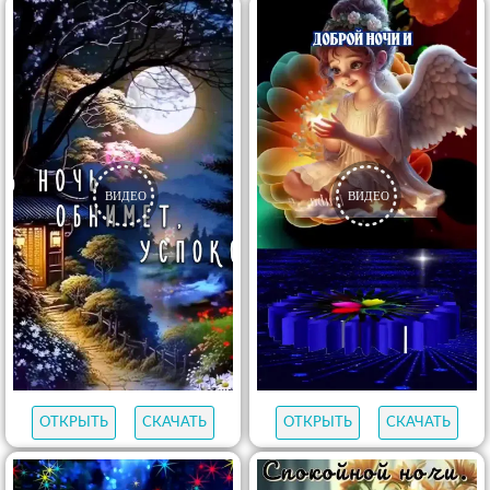
ОТКРЫТЬ
СКАЧАТЬ
ОТКРЫТЬ
СКАЧАТЬ