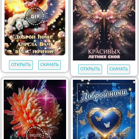
ОТКРЫТЬ
СКАЧАТЬ
ОТКРЫТЬ
СКАЧАТЬ