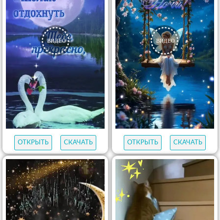
ОТКРЫТЬ
СКАЧАТЬ
ОТКРЫТЬ
СКАЧАТЬ