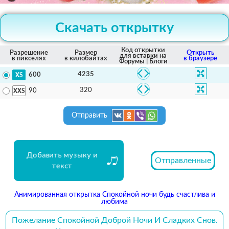
Скачать открытку
Код открытки
Разрешение
Размер
Открыть
для вставки на
в пикселях
в килобайтах
в браузере
Форумы | Блоги
4235
600
320
90
Отправить
Добавить музыку и
Отправленные
текст
Анимированная открытка Спокойной ночи будь счастлива и
любима
Пожелание Спокойной Доброй Ночи И Сладких Снов.