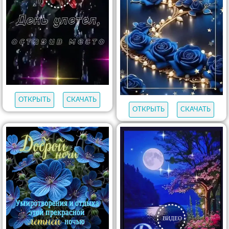
ОТКРЫТЬ
СКАЧАТЬ
ОТКРЫТЬ
СКАЧАТЬ