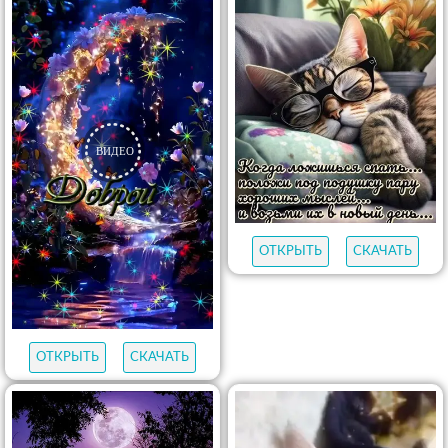
ОТКРЫТЬ
СКАЧАТЬ
ОТКРЫТЬ
СКАЧАТЬ