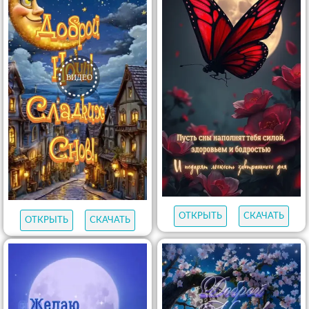
ОТКРЫТЬ
СКАЧАТЬ
ОТКРЫТЬ
СКАЧАТЬ