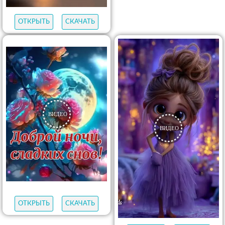
ОТКРЫТЬ
СКАЧАТЬ
ОТКРЫТЬ
СКАЧАТЬ