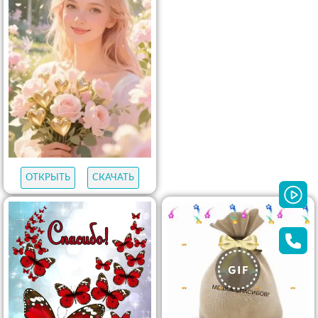
ОТКРЫТЬ
СКАЧАТЬ
ОТКРЫТЬ
СКАЧАТЬ