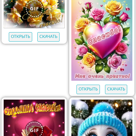
ОТКРЫТЬ
СКАЧАТЬ
ОТКРЫТЬ
СКАЧАТЬ