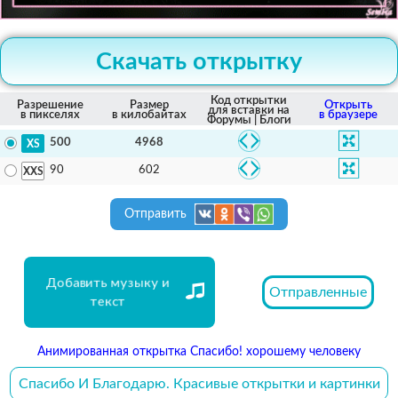
Скачать открытку
Код открытки
Разрешение
Размер
Открыть
для вставки на
в пикселях
в килобайтах
в браузере
Форумы | Блоги
4968
500
602
90
Отправить
Добавить музыку и
Отправленные
текст
Анимированная открытка Спасибо! хорошему человеку
Спасибо И Благодарю. Красивые открытки и картинки