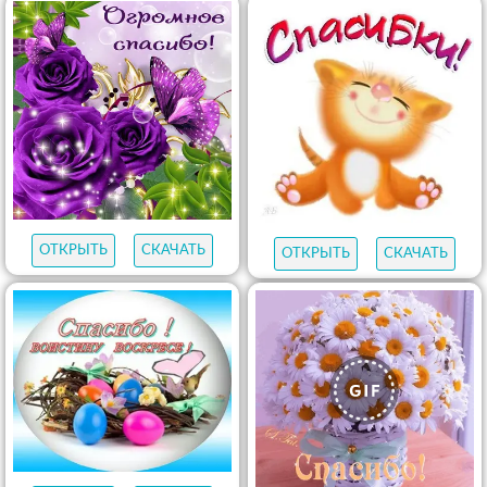
ОТКРЫТЬ
СКАЧАТЬ
ОТКРЫТЬ
СКАЧАТЬ