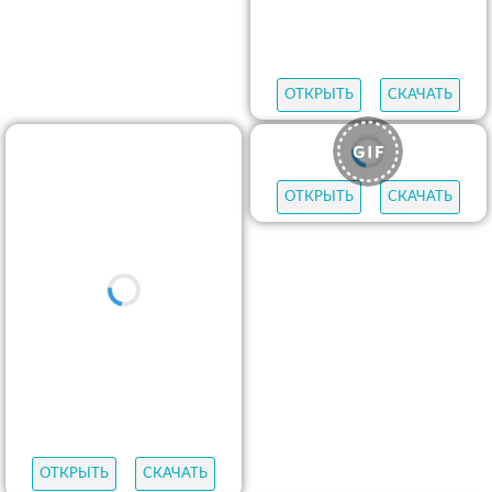
ОТКРЫТЬ
СКАЧАТЬ
ОТКРЫТЬ
СКАЧАТЬ