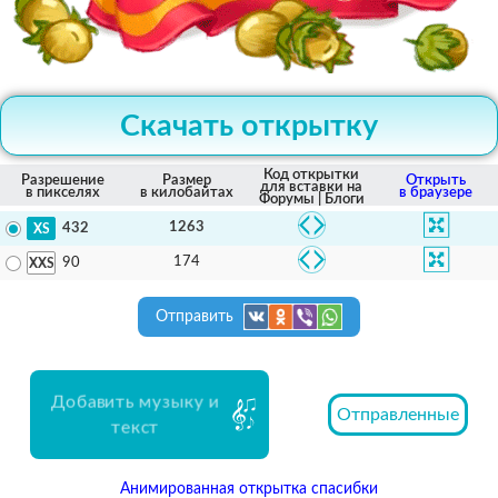
Скачать открытку
Код открытки
Разрешение
Размер
Открыть
для вставки на
в пикселях
в килобайтах
в браузере
Форумы | Блоги
1263
432
174
90
Отправить
Добавить музыку и
Отправленные
текст
Анимированная открытка спасибки