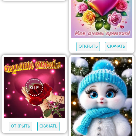
ОТКРЫТЬ
СКАЧАТЬ
ОТКРЫТЬ
СКАЧАТЬ