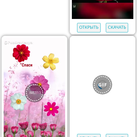
ОТКРЫТЬ
СКАЧАТЬ
ОТКРЫТЬ
СКАЧАТЬ