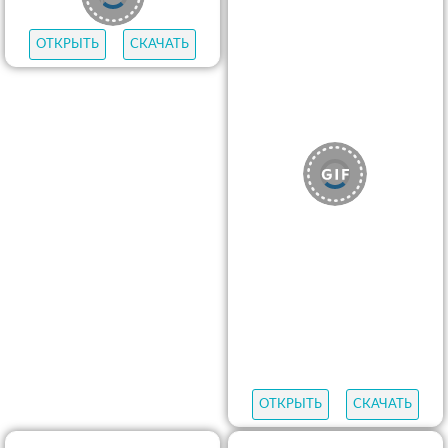
ОТКРЫТЬ
СКАЧАТЬ
ОТКРЫТЬ
СКАЧАТЬ