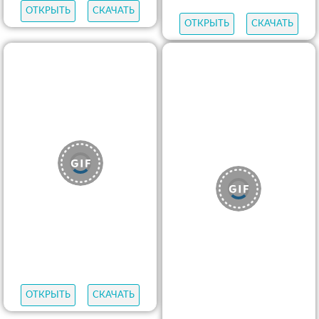
ОТКРЫТЬ
СКАЧАТЬ
ОТКРЫТЬ
СКАЧАТЬ