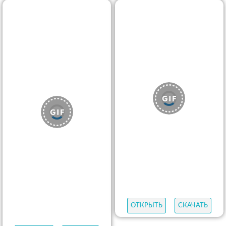
ОТКРЫТЬ
СКАЧАТЬ
ОТКРЫТЬ
СКАЧАТЬ