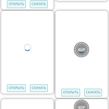
ОТКРЫТЬ
СКАЧАТЬ
ОТКРЫТЬ
СКАЧАТЬ