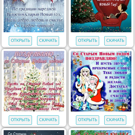
562
открыток
339
открыток
60
открыток
СО СТАРЫМ
НА КРЕЩЕНИЕ
НА КРЕЩЕНСКИЙ
НОВЫМ ГОДОМ
ГОСПОДНЕ
СОЧЕЛЬНИК
ОТКРЫТЬ
СКАЧАТЬ
ОТКРЫТЬ
СКАЧАТЬ