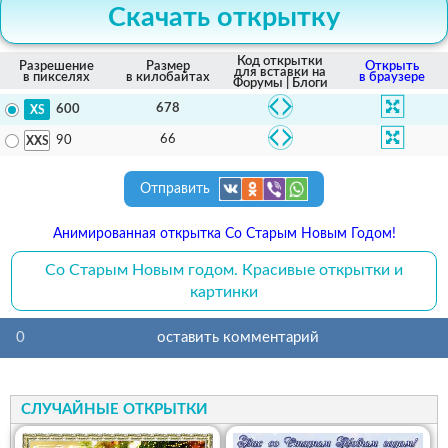
Скачать открытку
Код открытки
Разрешение
Размер
Открыть
для вставки на
в пикселях
в килобайтах
в браузере
Форумы | Блоги
678
600
66
90
Отправить
Анимированная открытка Со Старым Новым Годом!
Со Старым Новым годом. Красивые открытки и
картинки
0
оставить комментарий
СЛУЧАЙНЫЕ ОТКРЫТКИ