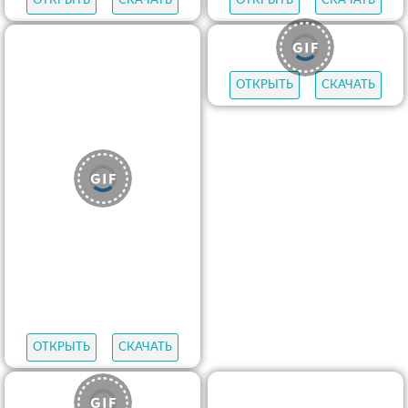
ОТКРЫТЬ
СКАЧАТЬ
ОТКРЫТЬ
СКАЧАТЬ