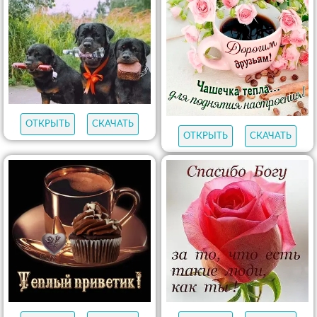
ОТКРЫТЬ
СКАЧАТЬ
ОТКРЫТЬ
СКАЧАТЬ