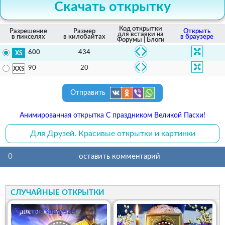
Скачать открытку
Код открытки
Разрешение
Размер
Открыть
для вставки на
в пикселях
в килобайтах
в браузере
Форумы | Блоги
434
600
20
90
Отправить
Анимированная открытка С праздником Великой Пасхи!
Для Друзей. Красивые открытки и картинки
0
оставить комментарий
СЛУЧАЙНЫЕ ОТКРЫТКИ