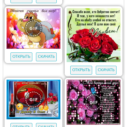
ОТКРЫТЬ
СКАЧАТЬ
ОТКРЫТЬ
СКАЧАТЬ