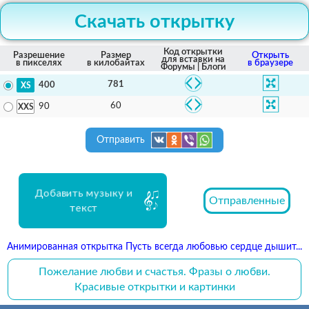
Скачать открытку
Код открытки
Разрешение
Размер
Открыть
для вставки на
в пикселях
в килобайтах
в браузере
Форумы | Блоги
781
400
60
90
Отправить
Добавить музыку и
Отправленные
текст
Анимированная открытка Пусть всегда любовью сердце дышит...
Пожелание любви и счастья. Фразы о любви.
Красивые открытки и картинки