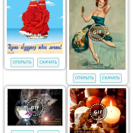
ОТКРЫТЬ
СКАЧАТЬ
ОТКРЫТЬ
СКАЧАТЬ