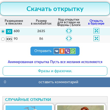
Скачать открытку
Код открытки
Разрешение
Размер
Открыть
для вставки на
в пикселях
в килобайтах
в браузере
Форумы | Блоги
2635
600
86
90
Отправить
Анимированная открытка Пусть все желания исполняются
Фразы и фразочки.
0
оставить комментарий
СЛУЧАЙНЫЕ ОТКРЫТКИ