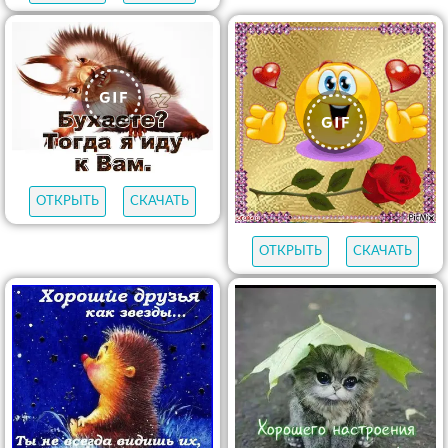
ОТКРЫТЬ
СКАЧАТЬ
ОТКРЫТЬ
СКАЧАТЬ