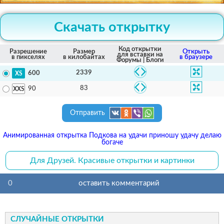
Скачать открытку
Код открытки
Разрешение
Размер
Открыть
для вставки на
в пикселях
в килобайтах
в браузере
Форумы | Блоги
2339
600
83
90
Отправить
Анимированная открытка Подкова на удачи приношу удачу делаю
богаче
Для Друзей. Красивые открытки и картинки
0
оставить комментарий
СЛУЧАЙНЫЕ ОТКРЫТКИ