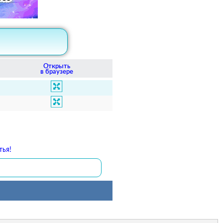
Открыть
в браузере
тья!