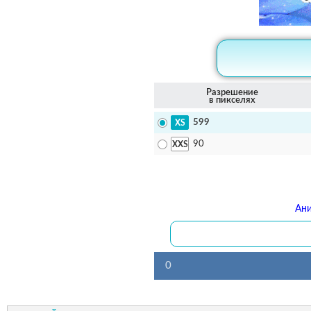
Разрешение
в пикселях
599
90
Ани
0