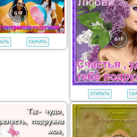
РЫТЬ
СКАЧАТЬ
ОТКРЫТЬ
СК