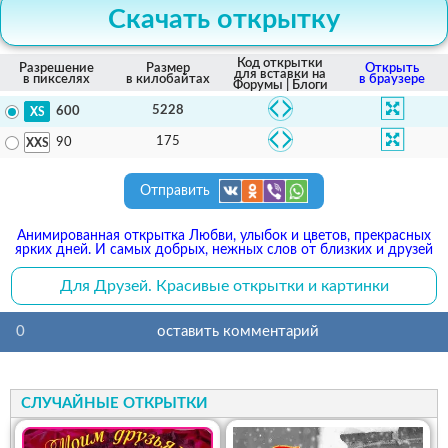
Скачать открытку
Код открытки
Разрешение
Размер
Открыть
для вставки на
в пикселях
в килобайтах
в браузере
Форумы | Блоги
5228
600
175
90
Отправить
Анимированная открытка Любви, улыбок и цветов, прекрасных
ярких дней. И самых добрых, нежных слов от близких и друзей
Для Друзей. Красивые открытки и картинки
0
оставить комментарий
СЛУЧАЙНЫЕ ОТКРЫТКИ