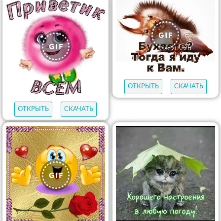
ОТКРЫТЬ
СКАЧАТЬ
ОТКРЫТЬ
СКАЧАТЬ