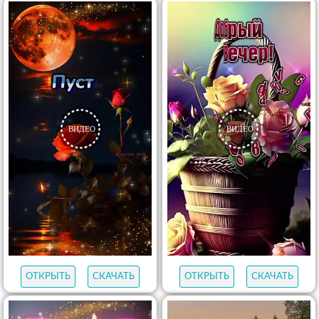
ОТКРЫТЬ
СКАЧАТЬ
ОТКРЫТЬ
СКАЧАТЬ