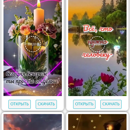
ОТКРЫТЬ
СКАЧАТЬ
ОТКРЫТЬ
СКАЧАТЬ