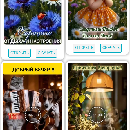
ОТКРЫТЬ
СКАЧАТЬ
ОТКРЫТЬ
СКАЧАТЬ