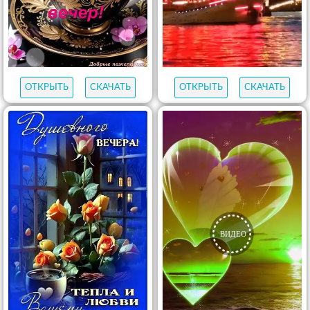
ОТКРЫТЬ
СКАЧАТЬ
ОТКРЫТЬ
СКАЧАТЬ