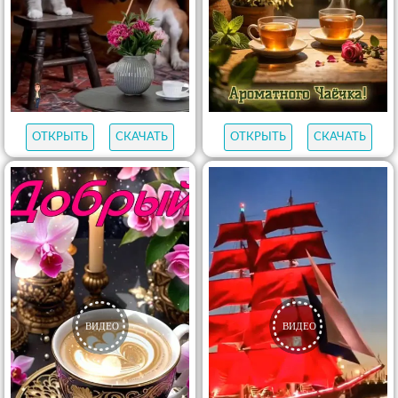
ОТКРЫТЬ
СКАЧАТЬ
ОТКРЫТЬ
СКАЧАТЬ