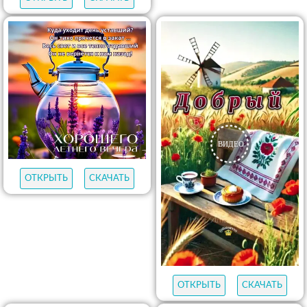
ОТКРЫТЬ
СКАЧАТЬ
ОТКРЫТЬ
СКАЧАТЬ