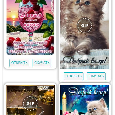
ОТКРЫТЬ
СКАЧАТЬ
ОТКРЫТЬ
СКАЧАТЬ