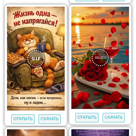
ОТКРЫТЬ
СКАЧАТЬ
ОТКРЫТЬ
СКАЧАТЬ