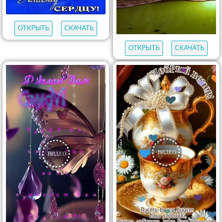
ОТКРЫТЬ
СКАЧАТЬ
ОТКРЫТЬ
СКАЧАТЬ