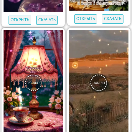
ОТКРЫТЬ
СКАЧАТЬ
ОТКРЫТЬ
СКАЧАТЬ