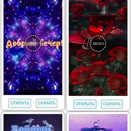
ОТКРЫТЬ
СКАЧАТЬ
ОТКРЫТЬ
СКАЧАТЬ