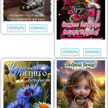
ОТКРЫТЬ
СКАЧАТЬ
ОТКРЫТЬ
СКАЧАТЬ