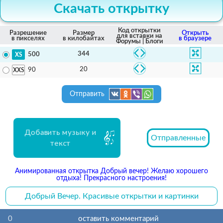
Скачать открытку
Код открытки
Разрешение
Размер
Открыть
для вставки на
в пикселях
в килобайтах
в браузере
Форумы | Блоги
344
500
20
90
Отправить
Добавить музыку и
Отправленные
текст
Анимированная открытка Добрый вечер! Желаю хорошего
отдыха! Прекрасного настроения!
Добрый Вечер. Красивые открытки и картинки
0
оставить комментарий