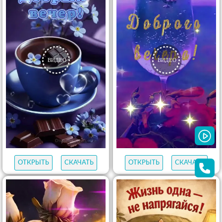
ОТКРЫТЬ
СКАЧАТЬ
ОТКРЫТЬ
СКАЧАТЬ