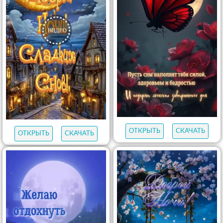
ОТКРЫТЬ
СКАЧАТЬ
ОТКРЫТЬ
СКАЧАТЬ