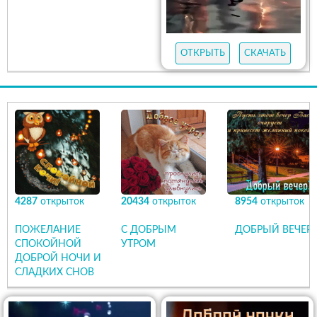
ОТКРЫТЬ
СКАЧАТЬ
4287
открыток
20434
открыток
8954
открыток
ПОЖЕЛАНИЕ
С ДОБРЫМ
ДОБРЫЙ ВЕЧЕР
СПОКОЙНОЙ
УТРОМ
ДОБРОЙ НОЧИ И
СЛАДКИХ СНОВ