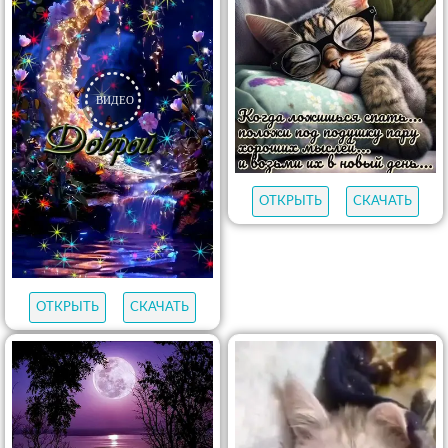
ОТКРЫТЬ
СКАЧАТЬ
ОТКРЫТЬ
СКАЧАТЬ