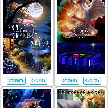
ОТКРЫТЬ
СКАЧАТЬ
ОТКРЫТЬ
СКАЧАТЬ