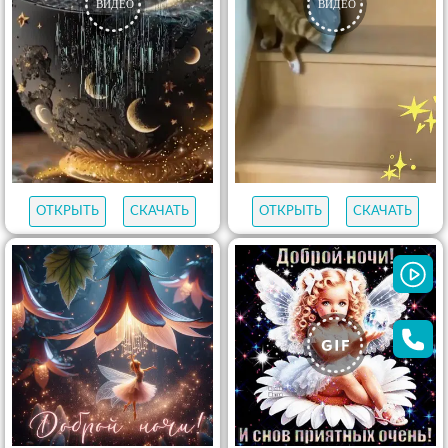
ОТКРЫТЬ
СКАЧАТЬ
ОТКРЫТЬ
СКАЧАТЬ