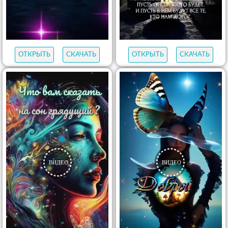
ОТКРЫТЬ
СКАЧАТЬ
ОТКРЫТЬ
СКАЧАТЬ