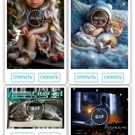
ОТКРЫТЬ
СКАЧАТЬ
ОТКРЫТЬ
СКАЧАТЬ