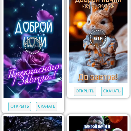
ОТКРЫТЬ
СКАЧАТЬ
ОТКРЫТЬ
СКАЧАТЬ