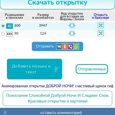
Скачать открытку
Код открытки
Разрешение
Размер
Открыть
для вставки на
в пикселях
в килобайтах
в браузере
Форумы | Блоги
3947
600
124
90
Отправить
Добавить музыку и
Отправленные
текст
Анимированная открытка ДОБРОЙ НОЧИ! счастливый щенок гиф
Пожелание Спокойной Доброй Ночи И Сладких Снов.
Красивые открытки и картинки
0
оставить комментарий