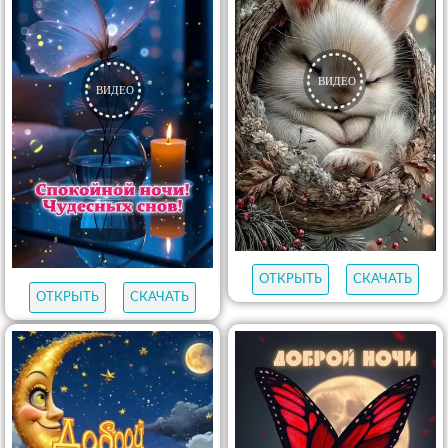
ОТКРЫТЬ
СКАЧАТЬ
ОТКРЫТЬ
СКАЧАТЬ