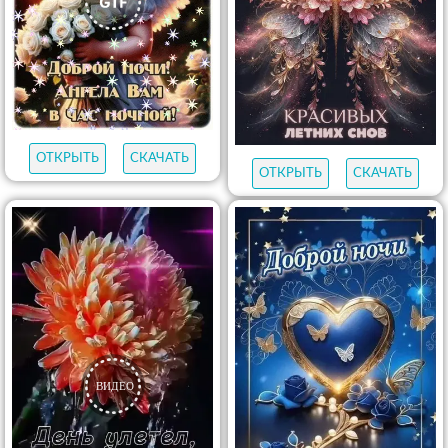
ОТКРЫТЬ
СКАЧАТЬ
ОТКРЫТЬ
СКАЧАТЬ