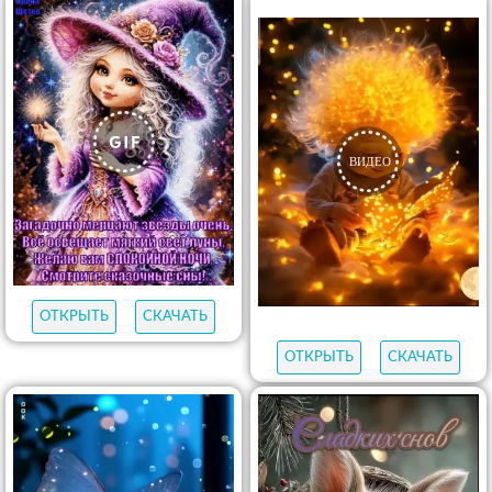
ОТКРЫТЬ
СКАЧАТЬ
ОТКРЫТЬ
СКАЧАТЬ