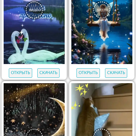
ОТКРЫТЬ
СКАЧАТЬ
ОТКРЫТЬ
СКАЧАТЬ