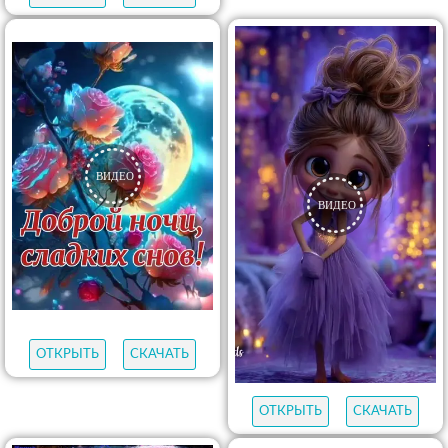
ОТКРЫТЬ
СКАЧАТЬ
ОТКРЫТЬ
СКАЧАТЬ