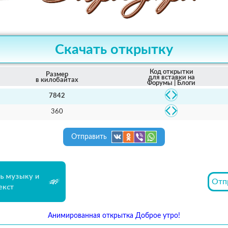
Скачать открытку
Код открытки
Размер
для вставки на
в килобайтах
Форумы | Блоги
7842
360
Отправить
ь музыку и
Отп
екст
Анимированная открытка Доброе утро!