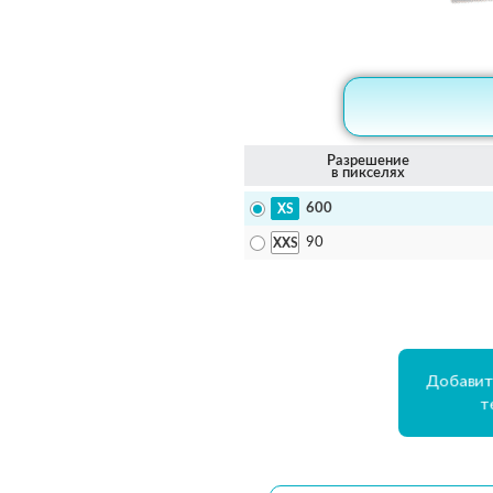
Разрешение
в пикселях
600
90
Добавит
т