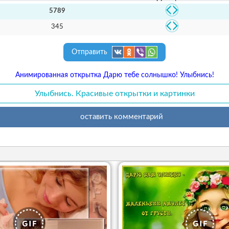
5789
345
Отправить
Анимированная открытка Дарю тебе солнышко! Улыбнись!
Улыбнись. Красивые открытки и картинки
оставить комментарий