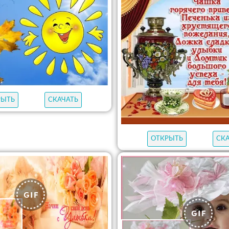
РЫТЬ
СКАЧАТЬ
ОТКРЫТЬ
СК