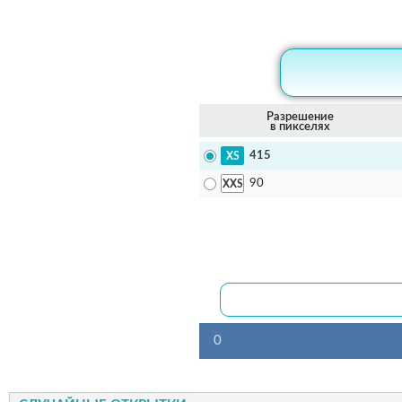
Разрешение
в пикселях
415
90
0