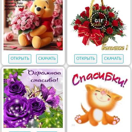
ОТКРЫТЬ
СКАЧАТЬ
ОТКРЫТЬ
СКАЧАТЬ