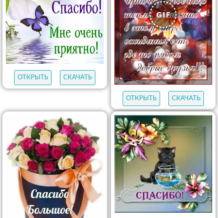
ОТКРЫТЬ
СКАЧАТЬ
ОТКРЫТЬ
СКАЧАТЬ