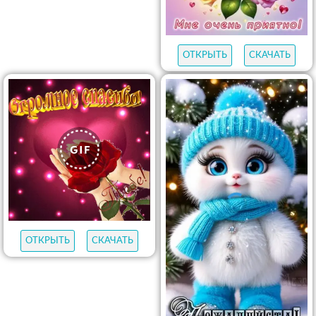
ОТКРЫТЬ
СКАЧАТЬ
ОТКРЫТЬ
СКАЧАТЬ