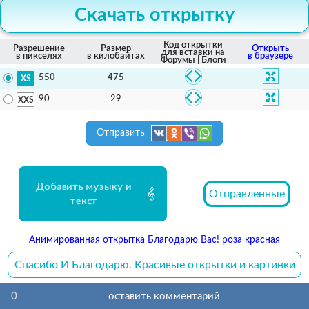
Скачать открытку
Код открытки
Разрешение
Размер
Открыть
для вставки на
в пикселях
в килобайтах
в браузере
Форумы | Блоги
475
550
29
90
Отправить
Добавить музыку и
Отправленные
текст
Анимированная открытка Благодарю Вас! роза красная
Спасибо И Благодарю. Красивые открытки и картинки
0
оставить комментарий