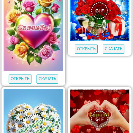
ОТКРЫТЬ
СКАЧАТЬ
ОТКРЫТЬ
СКАЧАТЬ