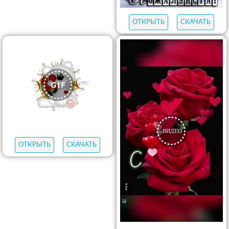
ОТКРЫТЬ
СКАЧАТЬ
ОТКРЫТЬ
СКАЧАТЬ