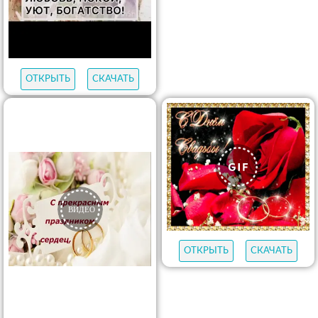
ОТКРЫТЬ
СКАЧАТЬ
ОТКРЫТЬ
СКАЧАТЬ