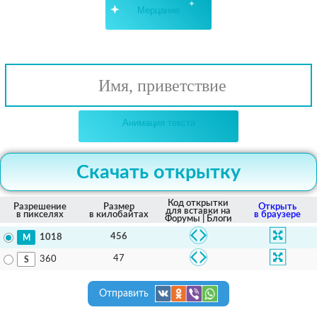
Мерцание
Имя, приветствие
Анимация текста
Скачать открытку
Код открытки
Разрешение
Размер
Открыть
для вставки на
в пикселях
в килобайтах
в браузере
Форумы | Блоги
456
1018
47
360
Отправить