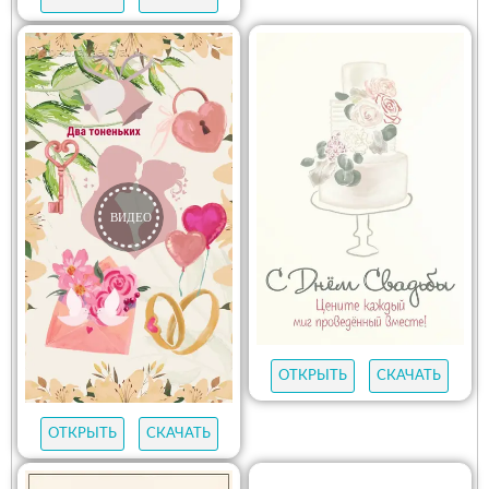
ОТКРЫТЬ
СКАЧАТЬ
ОТКРЫТЬ
СКАЧАТЬ