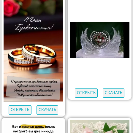
ОТКРЫТЬ
СКАЧАТЬ
ОТКРЫТЬ
СКАЧАТЬ