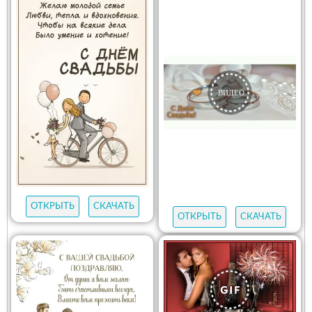
ОТКРЫТЬ
СКАЧАТЬ
ОТКРЫТЬ
СКАЧАТЬ