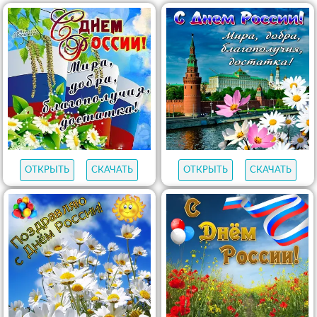
ОТКРЫТЬ
СКАЧАТЬ
ОТКРЫТЬ
СКАЧАТЬ