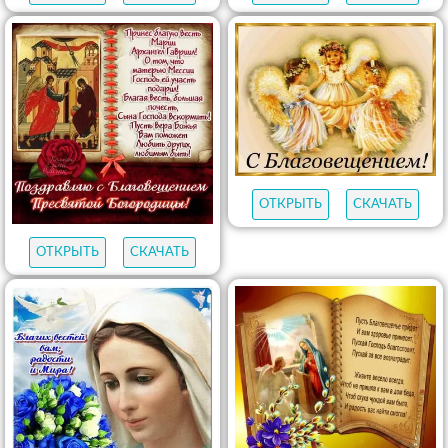
ОТКРЫТЬ
СКАЧАТЬ
ОТКРЫТЬ
СКАЧАТЬ