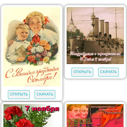
ОТКРЫТЬ
СКАЧАТЬ
ОТКРЫТЬ
СКАЧАТЬ