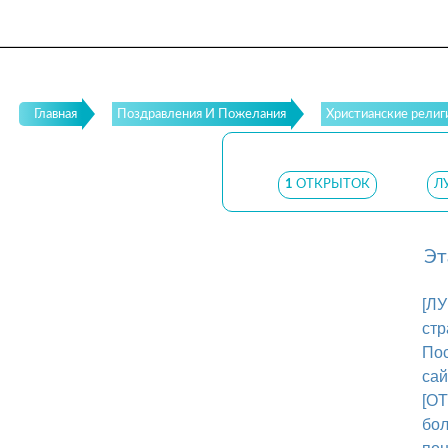
Главная
Поздравления И Пожелания
Христианские религ
1
ОТКРЫТОК
Л
Эт
[Л
стр
Пос
сай
[О
бол