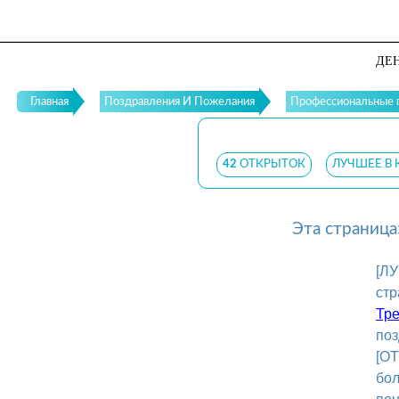
ДЕН
Главная
Поздравления И Пожелания
Профессиональные 
42
ОТКРЫТОК
ЛУЧШЕЕ В 
Эта страница
[Л
стр
Тре
поз
[О
бол